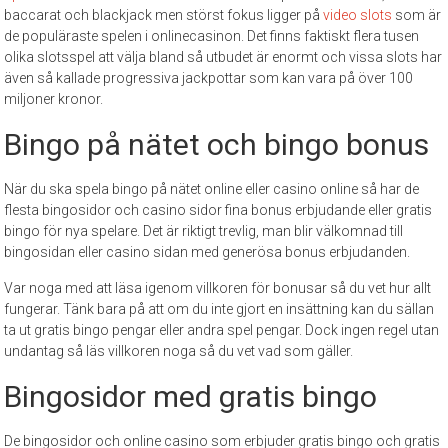
baccarat och blackjack men störst fokus ligger på
video slots
som är
de populäraste spelen i onlinecasinon. Det finns faktiskt flera tusen
olika slotsspel att välja bland så utbudet är enormt och vissa slots har
även så kallade progressiva jackpottar som kan vara på över 100
miljoner kronor.
Bingo på nätet och bingo bonus
När du ska spela bingo på nätet online eller casino online så har de
flesta bingosidor och casino sidor fina bonus erbjudande eller gratis
bingo för nya spelare. Det är riktigt trevlig, man blir välkomnad till
bingosidan eller casino sidan med generösa bonus erbjudanden.
Var noga med att läsa igenom villkoren för bonusar så du vet hur allt
fungerar. Tänk bara på att om du inte gjort en insättning kan du sällan
ta ut gratis bingo pengar eller andra spel pengar. Dock ingen regel utan
undantag så läs villkoren noga så du vet vad som gäller.
Bingosidor med gratis bingo
De bingosidor och online casino som erbjuder gratis bingo och gratis