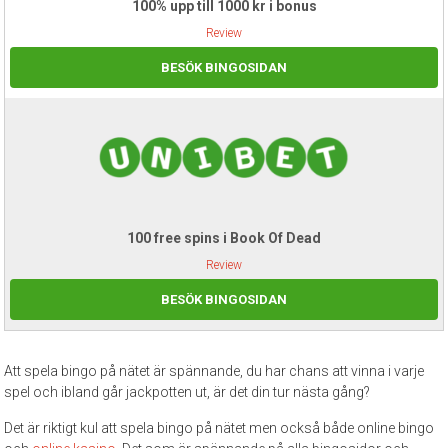
100% upp till 1000 kr i bonus
Review
BESÖK BINGOSIDAN
100 free spins i Book Of Dead
Review
BESÖK BINGOSIDAN
Att spela bingo på nätet är spännande, du har chans att vinna i varje
spel och ibland går jackpotten ut, är det din tur nästa gång?
Det är riktigt kul att spela bingo på nätet men också både online bingo