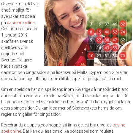
i Sverige men det var
ändå möjligt för
svenskar att spela
på
casinon online
.
Casinon kan sedan
1 januari 2019
skaffa en svensk
spellicens och
erbjuda spel i
Sverige. Tidigare
hade svenska
casinon och bingosidor sina licenser på Malta, Cypern och Gibraltar
som alla har lagstiftningar som tillåter spel för pengar på internet.
Om en spelsida har sin spellicens inom i Sverige så innebär det bland
annat att alla vinster är skattefria Så välj alltid svenska bingosidor. Du
hittar bara sidor med svensk licens hos oss så du kan tryggt spela på
dessa bingosidor. Du kan läsa mer på Skatteverkets hemsida om
regler som gäller för bingosidor.
Föredrar du att spela casinospel så finns det ett bra urval av
casino
spel online
. Där kan du läsa om olika bordsspel som roulette,