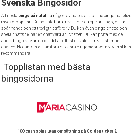
Svenska Bingosidor
Att spela
bingo på nätet
på någon av nätets alla online bingo har blivit
mycket populärt. Du har inte bara trevligt när du spelar bingo, det är
spännande och ett trevligt tidsfördriv. Du kan även bingo chatta och
spela chattspel när en chattvärd är i chatten. Du kan prata med de
andra bingo spelarna och det är oftast en väldigt trevlig stämning i
chatten. Nedan kan du jämföra olika bra bingosidor som vi varmt kan
rekommendera.
Topplistan med bästa
bingosidorna
100 cash spins utan omsättning på Golden ticket 2