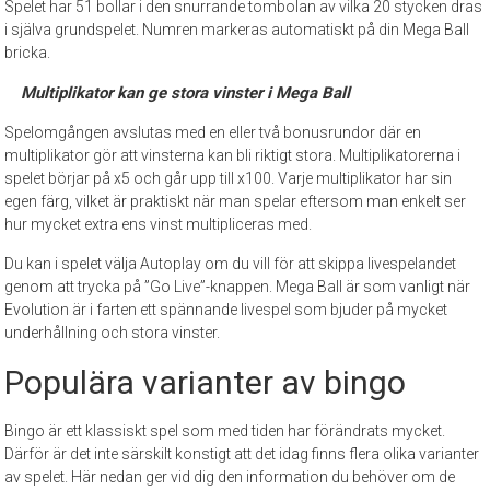
Spelet har 51 bollar i den snurrande tombolan av vilka 20 stycken dras
i själva grundspelet. Numren markeras automatiskt på din Mega Ball
bricka.
Multiplikator kan ge stora vinster i Mega Ball
Spelomgången avslutas med en eller två bonusrundor där en
multiplikator gör att vinsterna kan bli riktigt stora. Multiplikatorerna i
spelet börjar på x5 och går upp till x100. Varje multiplikator har sin
egen färg, vilket är praktiskt när man spelar eftersom man enkelt ser
hur mycket extra ens vinst multipliceras med.
Du kan i spelet välja Autoplay om du vill för att skippa livespelandet
genom att trycka på ”Go Live”-knappen. Mega Ball är som vanligt när
Evolution är i farten ett spännande livespel som bjuder på mycket
underhållning och stora vinster.
Populära varianter av bingo
Bingo är ett klassiskt spel som med tiden har förändrats mycket.
Därför är det inte särskilt konstigt att det idag finns flera olika varianter
av spelet. Här nedan ger vid dig den information du behöver om de