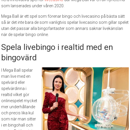
som lanserades under våren 2020.
Mega Ball är ett spel som förenar bingo och livecasino på bästa sätt
så är det inte bara de som vanligtvis spelar livecasino som gillar spelet
utan det passar alla bingofantaster som annars saknar livekänslan
när de spelar bingo online.
Spela livebingo i realtid med en
bingovärd
I Mega Ball spelar
man live med en
spelvärd eller
spelvärdinna i
realtid vilket gör
onlinespelet mycket
mer underhållande
och precis lika kul
som när man sitter
i en bingohall och