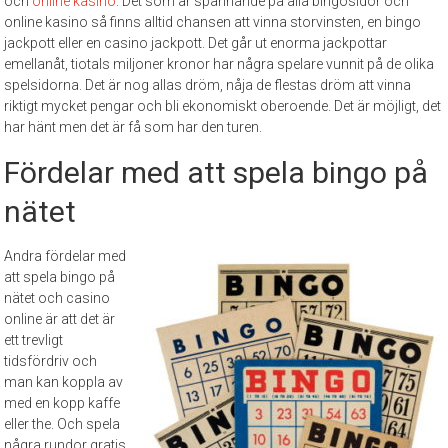
och
online kasino
. Det som är spännande på alla bingosidor och
online kasino så finns alltid chansen att vinna storvinsten, en bingo
jackpott eller en casino jackpott. Det går ut enorma jackpottar
emellanåt, tiotals miljoner kronor har några spelare vunnit på de olika
spelsidorna. Det är nog allas dröm, nåja de flestas dröm att vinna
riktigt mycket pengar och bli ekonomiskt oberoende. Det är möjligt, det
har hänt men det är få som har den turen.
Fördelar med att spela bingo på
nätet
Andra fördelar med
att spela bingo på
nätet och casino
online är att det är
ett trevligt
tidsfördriv och
man kan koppla av
med en kopp kaffe
eller the. Och spela
några rundor gratis